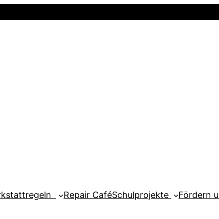
Startseite
Newsletter
Mein Kont
kstattregeln
Repair Café
Schulprojekte
Fördern 