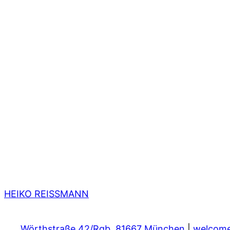
HEIKO REISSMANN
Wörthstraße 42/Rgb. 81667 München
|
welcom