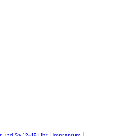
r und Sa 12–18 Uhr
|
Impressum
|