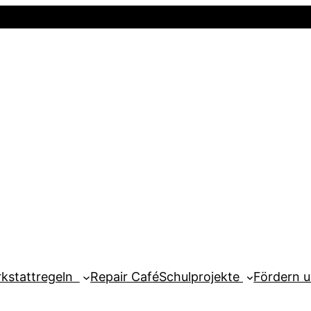
Startseite
Newsletter
Mein Kont
kstattregeln
Repair Café
Schulprojekte
Fördern 