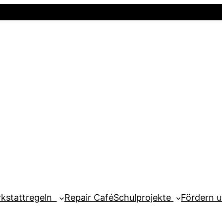
Startseite
Newsletter
Mein Kont
kstattregeln
Repair Café
Schulprojekte
Fördern 