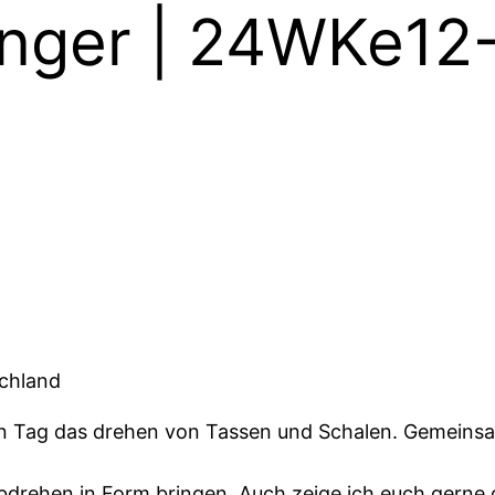
änger | 24WKe12
schland
ten Tag das drehen von Tassen und Schalen. Gemeinsa
drehen in Form bringen. Auch zeige ich euch gerne 