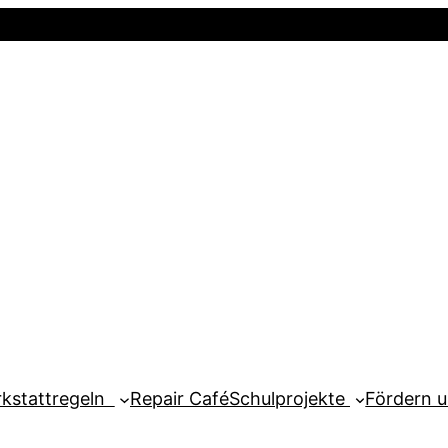
Startseite
Newsletter
Mein Kont
kstattregeln
Repair Café
Schulprojekte
Fördern 