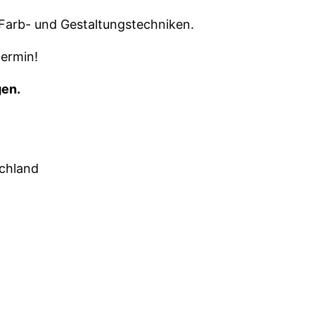
Farb- und Gestaltungstechniken.
termin!
gen.
schland