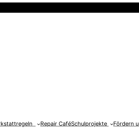
Startseite
Newsletter
Mein Kont
kstattregeln
Repair Café
Schulprojekte
Fördern 