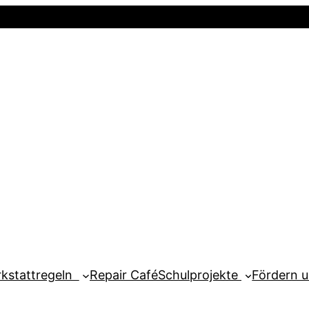
Startseite
Newsletter
Mein Kont
kstattregeln
Repair Café
Schulprojekte
Fördern 