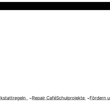
Startseite
Newsletter
Mein Kont
kstattregeln
Repair Café
Schulprojekte
Fördern 