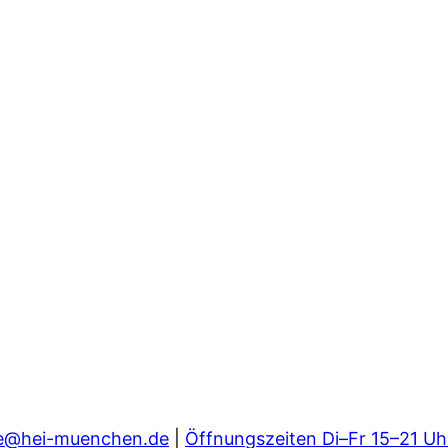
e@hei-muenchen.de
|
Öffnungszeiten Di–Fr 15–21 Uh