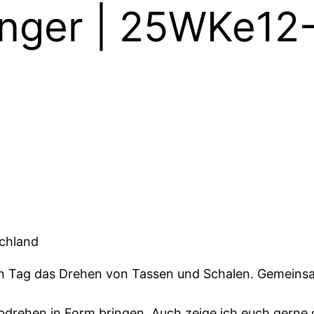
änger | 25WKe12
schland
ten Tag das Drehen von Tassen und Schalen. Gemeins
drehen in Form bringen. Auch zeige ich euch gerne 