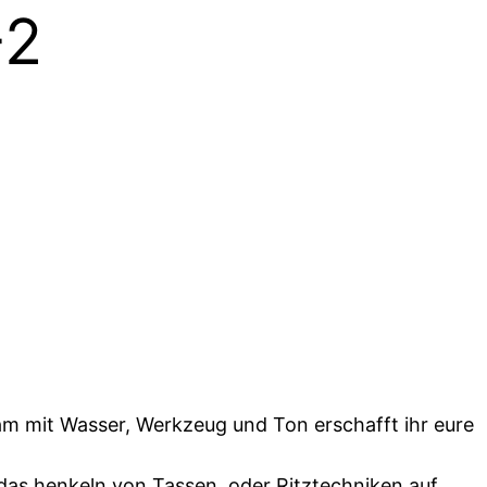
-2
am mit Wasser, Werkzeug und Ton erschafft ihr eure
das henkeln von Tassen, oder Ritztechniken auf