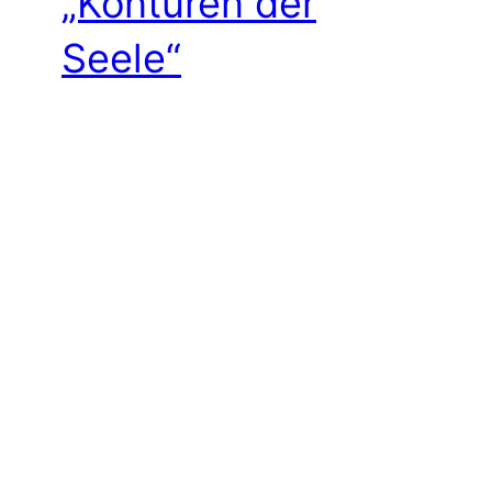
„Konturen der
Seele“