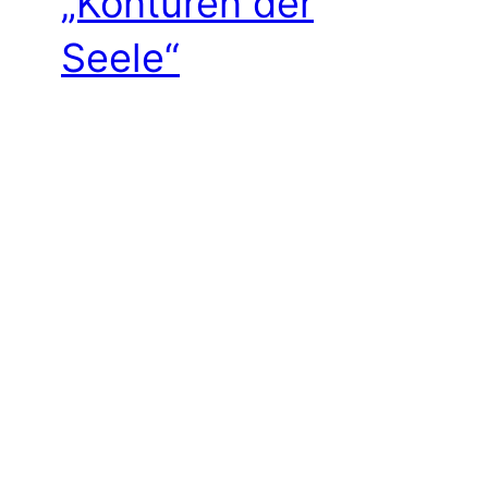
„Konturen der
Seele“