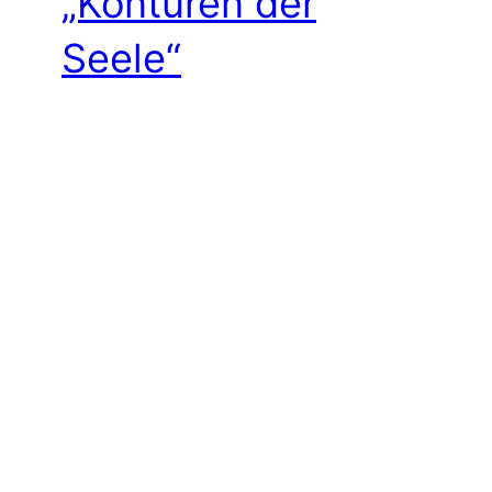
„Konturen der
Seele“