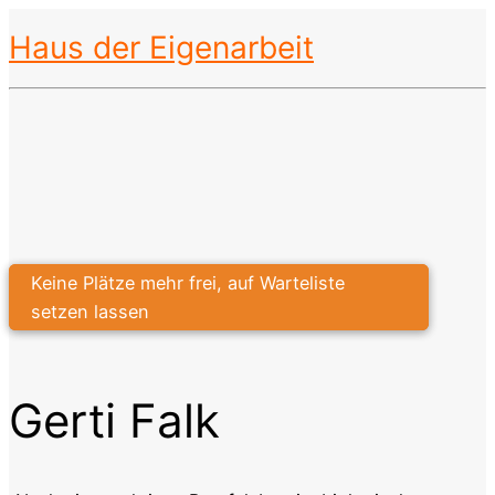
Haus der Eigenarbeit
Keine Plätze mehr frei, auf Warteliste
Keine Plätze mehr frei, auf Warteliste
setzen lassen
setzen lassen
Gerti Falk