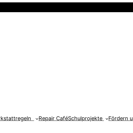
Startseite
Newsletter
Mein Kont
kstattregeln
Repair Café
Schulprojekte
Fördern 