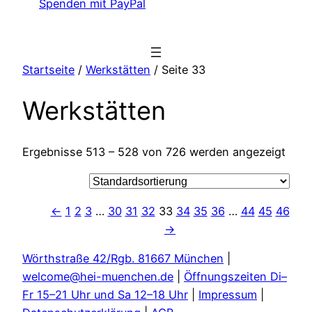
Spenden mit PayPal
Startseite
/
Werkstätten
/ Seite 33
Werkstätten
Ergebnisse 513 – 528 von 726 werden angezeigt
←
1
2
3
…
30
31
32
33
34
35
36
…
44
45
46
→
Wörthstraße 42/Rgb. 81667 München
|
welcome@hei-muenchen.de
|
Öffnungszeiten Di–
Fr 15–21 Uhr und Sa 12–18 Uhr
|
Impressum
|