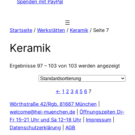
Spenden mit PayPal
Startseite
/
Werkstätten
/
Keramik
/ Seite 7
Keramik
Ergebnisse 97 – 103 von 103 werden angezeigt
←
1
2
3
4
5
6
7
Wörthstraße 42/Rgb. 81667 München
|
welcome@hei-muenchen.de
|
Öffnungszeiten Di–
Fr 15–21 Uhr und Sa 12–18 Uhr
|
Impressum
|
Datenschutzerklärung
|
AGB