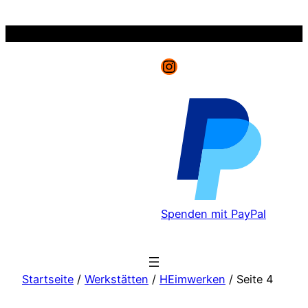
Zum
Inhalt
springen
Instagram
Spenden mit PayPal
Startseite
/
Werkstätten
/
HEimwerken
/ Seite 4