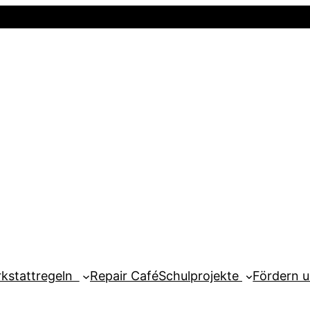
Startseite
Newsletter
Mein Kont
kstattregeln
Repair Café
Schulprojekte
Fördern 